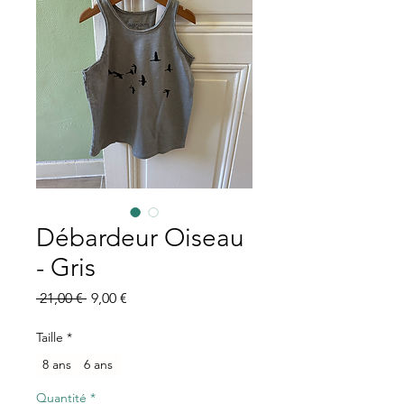
Débardeur Oiseau
- Gris
Prix
Prix
 21,00 € 
9,00 €
original
promotionnel
Taille
*
8 ans
6 ans
Quantité
*