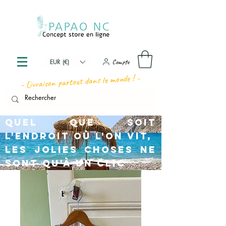
Compte
EUR (€)
- Livraison partout dans le monde ! -
Quel que soit
l'endroit où l'on vit,
les jolies choses ne
sont qu'à un clic