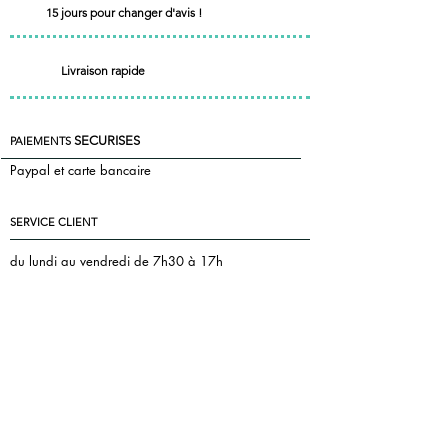
15 jours pour changer d'avis !
Livraison rapide
SECURISES
PAIEMENTS
Paypal et carte bancaire
SERVICE CLIENT
du lundi au vendredi de 7h30 à 17h
le samedi de 7h30 à 13h
+33 7 85 55 83 81
Nous contacter
florence@pontac.fr
keepintoucheditions@gmail.com
MENTIONS LEGALES