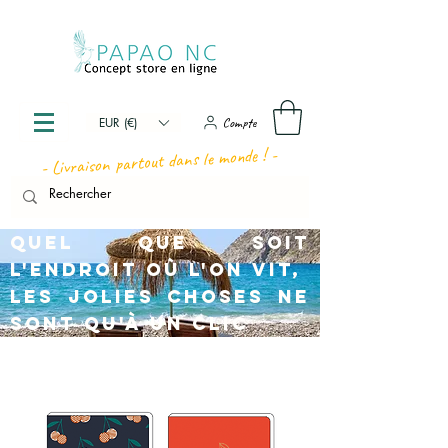
Compte
EUR (€)
- Livraison partout dans le monde ! -
Quel que soit
l'endroit où l'on vit,
les jolies choses ne
sont qu'à un clic