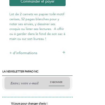
Commander et payer
Lot de 2 carnets en papier toilé motif
cerises, 52 pages blanches pour y
noter ses envies, y dessiner ses
croquis ou lister ses lectures. A offrir
ou à garder dans le fond de son sac à
main ou sur son bureau !
+ d'informations
52 pages blanches - Dimension: 10,5x
14 cm - 2 carnets Motif Cerise et motif
uni rouge
LA NEWSLETTER PAPAO NC
S'ABONNER
15 jours pour changer d'avis !