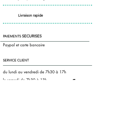
Livraison rapide
SECURISES
PAIEMENTS
Paypal et carte bancaire
SERVICE CLIENT
du lundi au vendredi de 7h30 à 17h
le samedi de 7h30 à 13h
+33 7 85 55 83 81
Nous contacter
florence@pontac.fr
keepintoucheditions@gmail.com
MENTIONS LEGALES