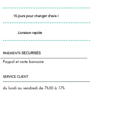
15 jours pour changer d'avis !
Livraison rapide
SECURISES
PAIEMENTS
Paypal et carte bancaire
SERVICE CLIENT
du lundi au vendredi de 7h30 à 17h
le samedi de 7h30 à 13h
+33 7 85 55 83 81
Nous contacter
florence@pontac.fr
keepintoucheditions@gmail.com