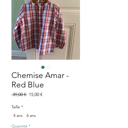
Chemise Amar -
Red Blue
Prix
Prix
 39,00 € 
15,00 €
original
promotionnel
Taille
*
4 ans
6 ans
Quantité
*