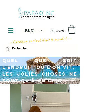
Compte
EUR (€)
- Livraison partout dans le monde ! -
Quel que soit
l'endroit où l'on vit,
les jolies choses ne
sont qu'à un clic