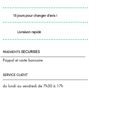
15 jours pour changer d'avis !
Livraison rapide
SECURISES
PAIEMENTS
Paypal et carte bancaire
SERVICE CLIENT
du lundi au vendredi de 7h30 à 17h
le samedi de 7h30 à 13h
+33 7 85 55 83 81
Nous contacter
florence@pontac.fr
keepintoucheditions@gmail.com