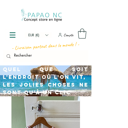
Compte
EUR (€)
- Livraison partout dans le monde ! -
Quel que soit
l'endroit où l'on vit,
les jolies choses ne
sont qu'à un clic