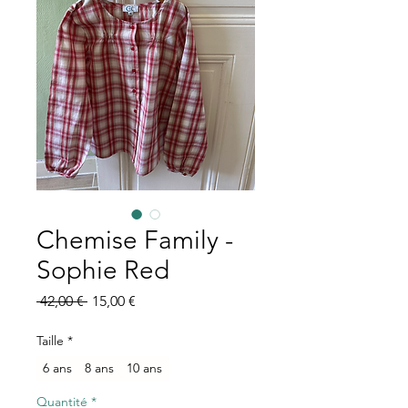
Chemise Family -
Sophie Red
Prix
Prix
 42,00 € 
15,00 €
original
promotionnel
Taille
*
6 ans
8 ans
10 ans
Quantité
*