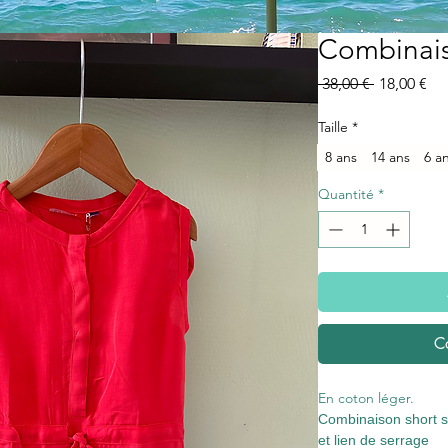
Combinais
Prix
Pri
 38,00 € 
18,00 €
original
pr
Taille
*
8 ans
14 ans
6 a
Quantité
*
C
En coton léger.
Combinaison short s
et lien de serrage