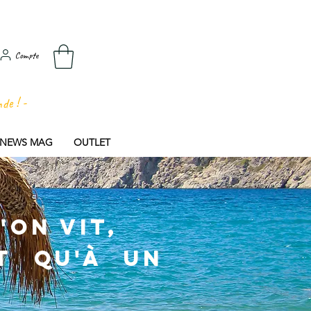
Compte
nde ! -
E NEWS MAG
OUTLET
'on vit,
t qu'à un