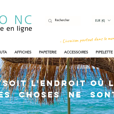
EUR (€)
- Livraison partout dans le mo
UTA
AFFICHES
PAPETERIE
ACCESSOIRES
PIPELETT
soit l'endroit où l
ies choses ne son