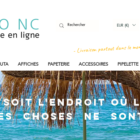
EUR (€)
- Livraison partout dans le mo
UTA
AFFICHES
PAPETERIE
ACCESSOIRES
PIPELETT
soit l'endroit où l
ies choses ne son