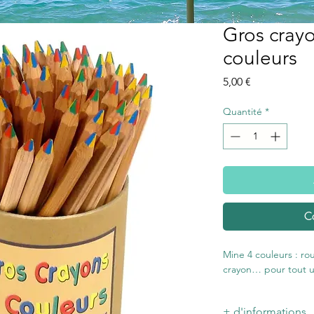
Gros crayo
couleurs
Prix
5,00 €
Quantité
*
C
Mine 4 couleurs : ro
crayon… pour tout u
+ d'informations