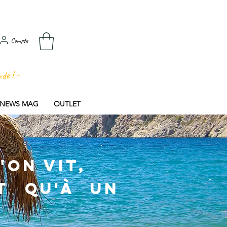
Compte
nde ! -
E NEWS MAG
OUTLET
'on vit,
t qu'à un