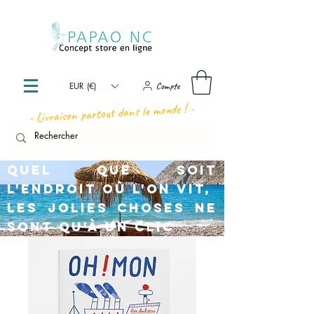
Compte
EUR (€)
- Livraison partout dans le monde ! -
Quel que soit
l'endroit où l'on vit,
les jolies choses ne
sont qu'à un clic