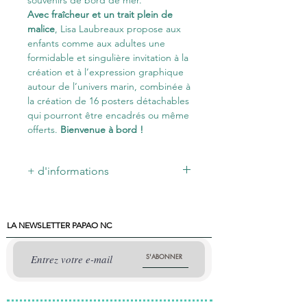
Avec fraîcheur et un trait plein de
malice
, Lisa Laubreaux propose aux
enfants comme aux adultes une
formidable et singulière invitation à la
création et à l’expression graphique
autour de l’univers marin, combinée à
la création de 16 posters détachables
qui pourront être encadrés ou même
offerts.
Bienvenue à bord !
+ d'informations
Thèmes
: Dessin / Graphisme /
Coloriage / Créativité / Imagination /
Humour / Univers marin / Posters à
LA NEWSLETTER PAPAO NC
détacher
• Format : 30 x 42 cm (A3) – 32 pages
S'ABONNER
• Papier épais pour créer avec le plus
d’outils possible : feutres, pastels,
peinture…