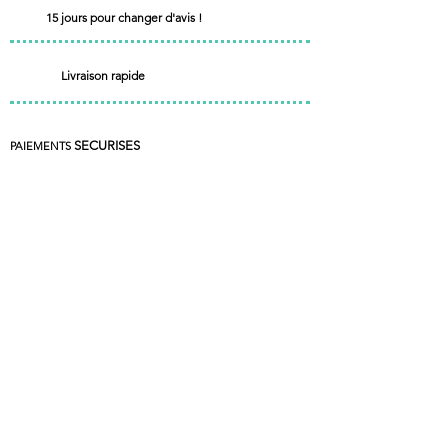
Parution Mai 2018
15 jours pour changer d'avis !
Livraison rapide
SECURISES
PAIEMENTS
Paypal et carte bancaire
SERVICE CLIENT
du lundi au vendredi de 7h30 à 17h
le samedi de 7h30 à 13h
+33 7 85 55 83 81
Nous contacter
florence@pontac.fr
keepintoucheditions@gmail.com
MENTIONS LEGALES