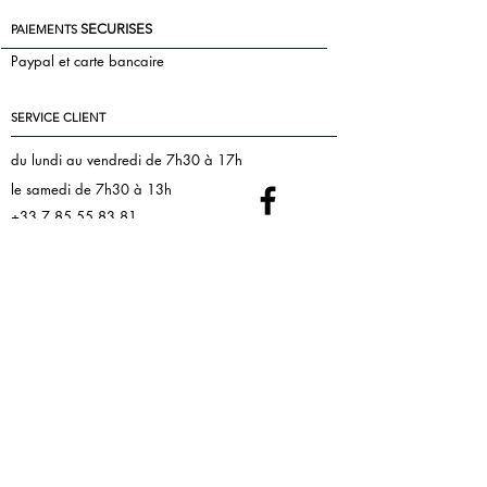
SECURISES
PAIEMENTS
Paypal et carte bancaire
SERVICE CLIENT
du lundi au vendredi de 7h30 à 17h
le samedi de 7h30 à 13h
+33 7 85 55 83 81
Nous contacter
florence@pontac.fr
keepintoucheditions@gmail.com
MENTIONS LEGALES
Politique de confidentialité
CGV
Mentions légales