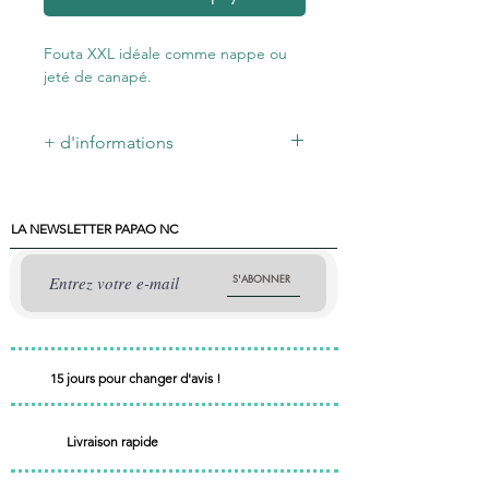
Fouta XXL idéale comme nappe ou
jeté de canapé.
+ d'informations
Dimensions: 3 x 2 m. Fabrication 100%
artisanale – Made in Tunisie.
Différents coloris, différentes tailles
LA NEWSLETTER PAPAO NC
S'ABONNER
15 jours pour changer d'avis !
Livraison rapide