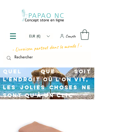
Compte
EUR (€)
- Livraison partout dans le monde ! -
Quel que soit
l'endroit où l'on vit,
les jolies choses ne
sont qu'à un clic