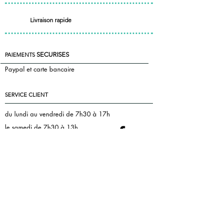
Livraison rapide
SECURISES
PAIEMENTS
Paypal et carte bancaire
SERVICE CLIENT
du lundi au vendredi de 7h30 à 17h
le samedi de 7h30 à 13h
+33 7 85 55 83 81
Nous contacter
florence@pontac.fr
keepintoucheditions@gmail.com
MENTIONS LEGALES