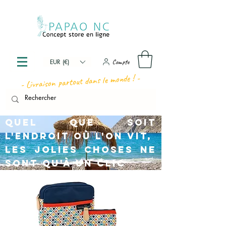
Compte
EUR (€)
- Livraison partout dans le monde ! -
Quel que soit
l'endroit où l'on vit,
les jolies choses ne
sont qu'à un clic