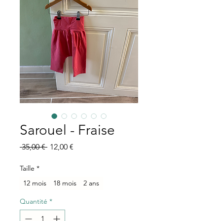
Sarouel - Fraise
Prix
Prix
 35,00 € 
12,00 €
original
promotionnel
Taille
*
12 mois
18 mois
2 ans
Quantité
*