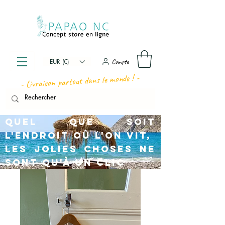
Compte
EUR (€)
- Livraison partout dans le monde ! -
Quel que soit
l'endroit où l'on vit,
les jolies choses ne
sont qu'à un clic