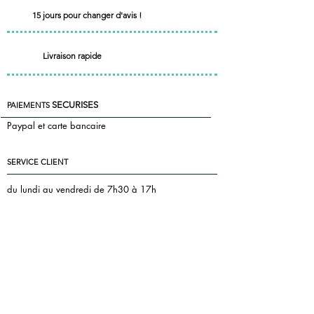
15 jours pour changer d'avis !
Livraison rapide
SECURISES
PAIEMENTS
Paypal et carte bancaire
SERVICE CLIENT
du lundi au vendredi de 7h30 à 17h
le samedi de 7h30 à 13h
+33 7 85 55 83 81
Nous contacter
florence@pontac.fr
keepintoucheditions@gmail.com
MENTIONS LEGALES