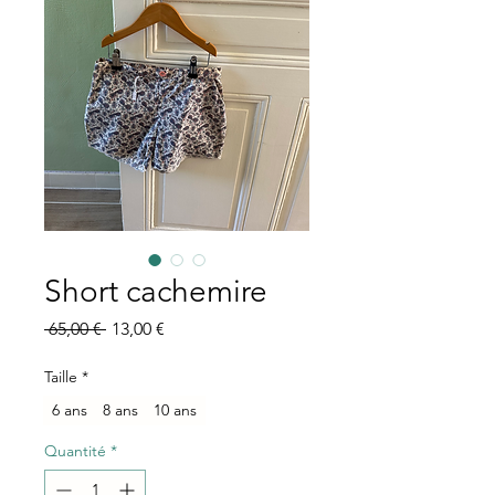
Short cachemire
Prix
Prix
 65,00 € 
13,00 €
original
promotionnel
Taille
*
6 ans
8 ans
10 ans
Quantité
*