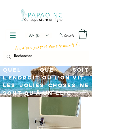
Compte
EUR (€)
- Livraison partout dans le monde ! -
Quel que soit
l'endroit où l'on vit,
les jolies choses ne
sont qu'à un clic