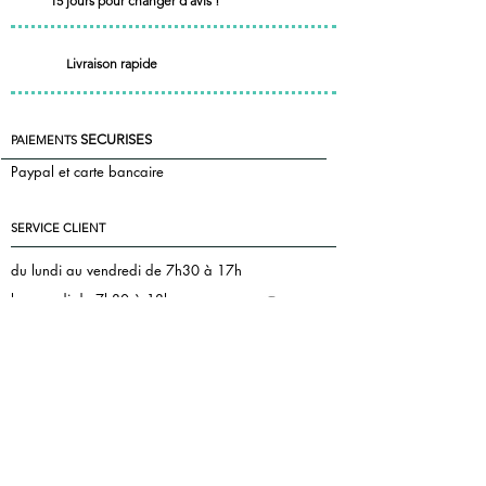
15 jours pour changer d'avis !
Livraison rapide
SECURISES
PAIEMENTS
Paypal et carte bancaire
SERVICE CLIENT
du lundi au vendredi de 7h30 à 17h
le samedi de 7h30 à 13h
+33 7 85 55 83 81
Nous contacter
florence@pontac.fr
keepintoucheditions@gmail.com
MENTIONS LEGALES