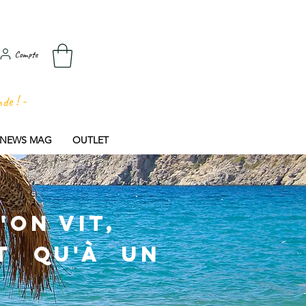
Compte
nde ! -
E NEWS MAG
OUTLET
'on vit,
t qu'à un