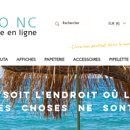
EUR (€)
- Livraison partout dans le mo
UTA
AFFICHES
PAPETERIE
ACCESSOIRES
PIPELETT
soit l'endroit où l
ies choses ne son