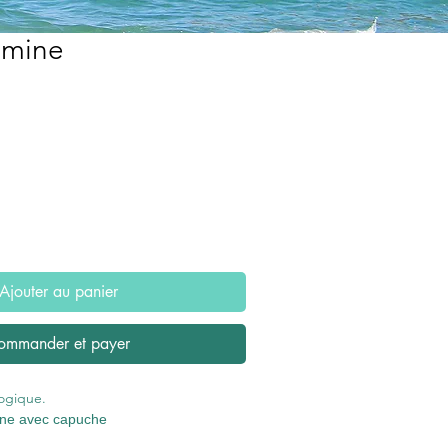
amine
x
omotionnel
Ajouter au panier
ommander et payer
logique.
ine avec capuche