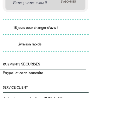
S'ABONNER
15 jours pour changer d'avis !
Livraison rapide
SECURISES
PAIEMENTS
Paypal et carte bancaire
SERVICE CLIENT
du lundi au vendredi de 7h30 à 17h
le samedi de 7h30 à 13h
+33 7 85 55 83 81
Nous contacter
florence@pontac.fr
keepintoucheditions@gmail.com