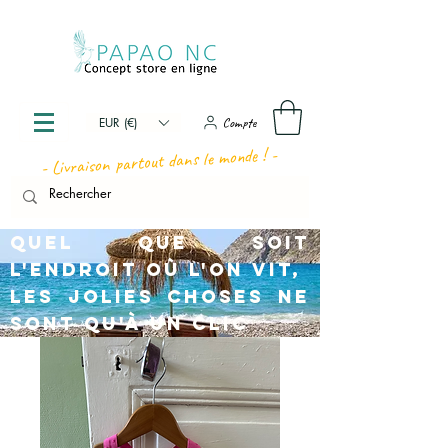
Compte
EUR (€)
- Livraison partout dans le monde ! -
Quel que soit
l'endroit où l'on vit,
les jolies choses ne
sont qu'à un clic