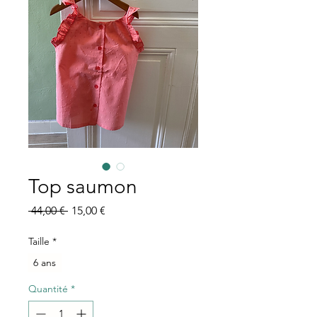
Top saumon
Prix
Prix
 44,00 € 
15,00 €
original
promotionnel
Taille
*
6 ans
Quantité
*