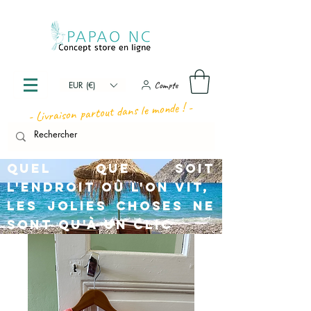
Compte
EUR (€)
- Livraison partout dans le monde ! -
Quel que soit
l'endroit où l'on vit,
les jolies choses ne
sont qu'à un clic