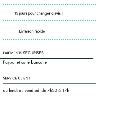
15 jours pour changer d'avis !
Livraison rapide
SECURISES
PAIEMENTS
Paypal et carte bancaire
SERVICE CLIENT
du lundi au vendredi de 7h30 à 17h
le samedi de 7h30 à 13h
+33 7 85 55 83 81
Nous contacter
florence@pontac.fr
keepintoucheditions@gmail.com